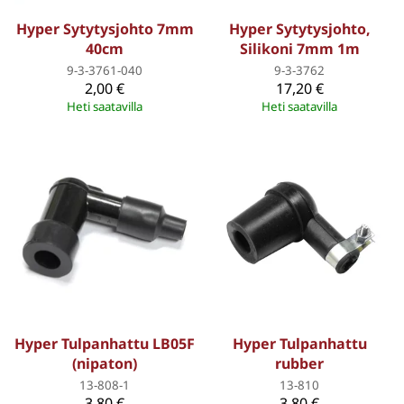
Hyper Sytytysjohto 7mm
Hyper Sytytysjohto,
40cm
Silikoni 7mm 1m
9-3-3761-040
9-3-3762
2,00 €
17,20 €
Heti saatavilla
Heti saatavilla
Hyper Tulpanhattu LB05F
Hyper Tulpanhattu
(nipaton)
rubber
13-808-1
13-810
3,80 €
3,80 €