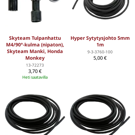
Skyteam Tulpanhattu
Hyper Sytytysjohto 5mm
M4/90°-kulma (nipaton),
1m
Skyteam Manki, Honda
9-3-3760-100
Monkey
5,00 €
13-72273
3,70 €
Heti saatavilla