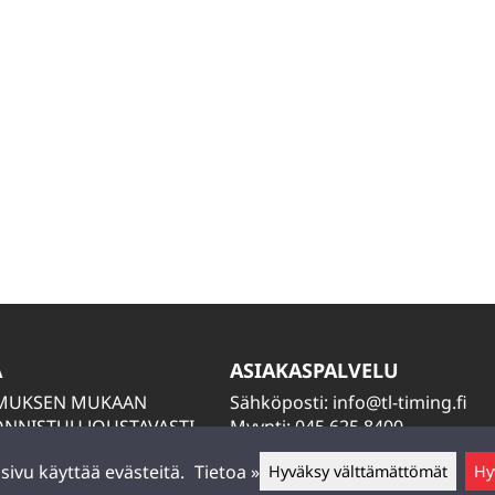
A
ASIAKASPALVELU
IMUKSEN MUKAAN
Sähköposti:
info@tl-timing.fi
NNISTUU JOUSTAVASTI
Myynti: 045 625 8400
TIÄ
Huolto: 045 884 2000
ivu käyttää evästeitä.
Tietoa »
Hyväksy välttämättömät
Hy