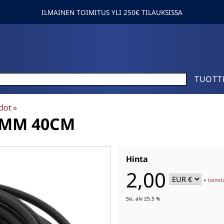
ILMAINEN TOIMITUS YLI 250€ TILAUKSISSA
TUOTT
dot
‪»
7MM 40CM
Hinta
2,00
+
toimit
Sis. alv 25.5 %