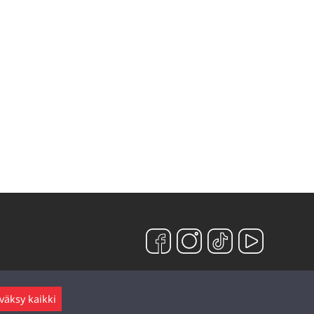
väksy kaikki
Jätä viesti ▲