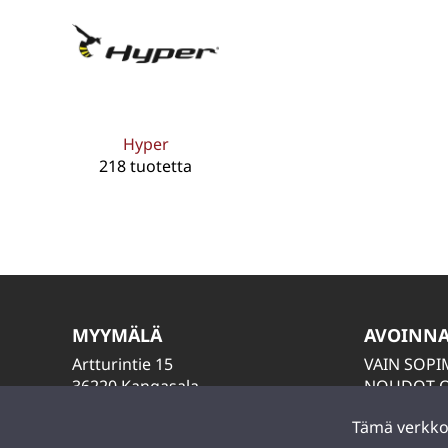
Hyper
218 tuotetta
MYYMÄLÄ
AVOINN
Artturintie 15
VAIN SOP
36220 Kangasala
NOUDOT O
LAITA VIES
Tämä verkkos