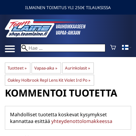
ILMAINEN TOIMITUS YLI 250€ TILAUKSISSA
Tuotteet
‪»
Vapaa-aika
‪»
Aurinkolasit
‪»
Oakley Holbrook Repl Lens Kit Violet Ird Po
‪»
KOMMENTOI TUOTETTA
Mahdolliset tuotetta koskevat kysymykset
kannattaa esittää
yhteydenottolomakkeessa