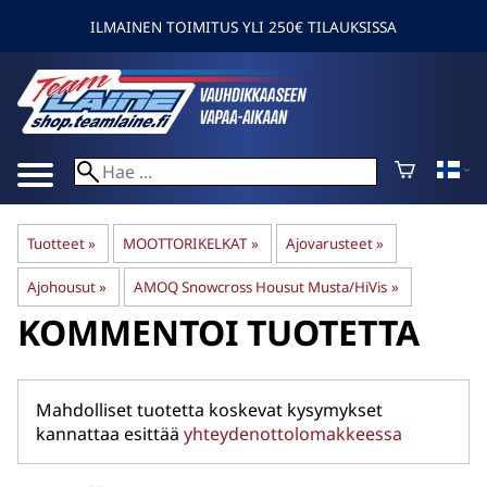
ILMAINEN TOIMITUS YLI 250€ TILAUKSISSA
Tuotteet
‪»
MOOTTORIKELKAT
‪»
Ajovarusteet
‪»
Ajohousut
‪»
AMOQ Snowcross Housut Musta/HiVis
‪»
KOMMENTOI TUOTETTA
Mahdolliset tuotetta koskevat kysymykset
kannattaa esittää
yhteydenottolomakkeessa