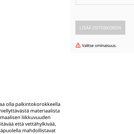
Valitse ominaisuus.
aa olla palkintokorokkeella
llyttävästä materiaalista
imaalisen liikkuvuuden
tävää että vettähylkivää,
läpuolella mahdollistavat