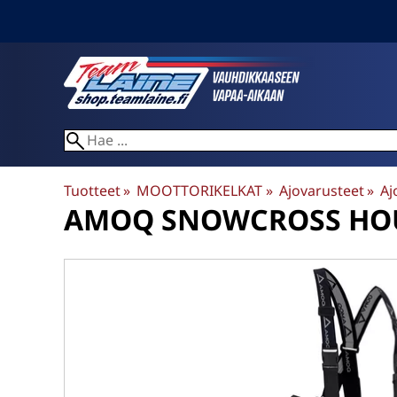
Tuotteet
‪»
MOOTTORIKELKAT
‪»
Ajovarusteet
‪»
Aj
AMOQ
SNOWCROSS HOU