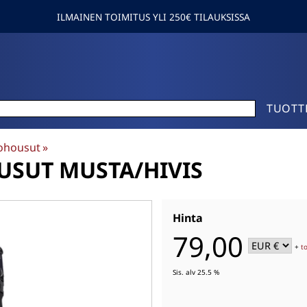
ILMAINEN TOIMITUS YLI 250€ TILAUKSISSA
TUOTT
ohousut
‪»
SUT MUSTA/HIVIS
Hinta
79,00
+
t
Sis. alv 25.5 %