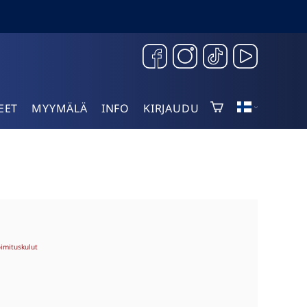
EET
MYYMÄLÄ
INFO
KIRJAUDU
oimituskulut