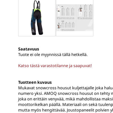
Saatavuus
Tuote ei ole myynnissä tällä hetkellä.
Katso tästä varastotilanne ja saapuvat!
Tuotteen kuvaus
Mukavat snowcross housut kuljettajalle joka halu
numero yksi. AMOQ snowcross housut on tehty mie
joka on erittäin venyvää, mikä mahdollistaa maks
moottorikelkan päällä. Materiaali on sekä tuulenpi
mutta myös hengittävää. Joustopaneelit polvien y