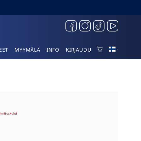
EET
MYYMÄLÄ
INFO
KIRJAUDU
oimituskulut