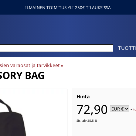
ILMAINEN TOIMITUS YLI 250€ TILAUKSISSA
TUOTT
sien varaosat ja tarvikkeet
‪»
SORY BAG
Hinta
72,90
+
t
Sis. alv 25.5 %