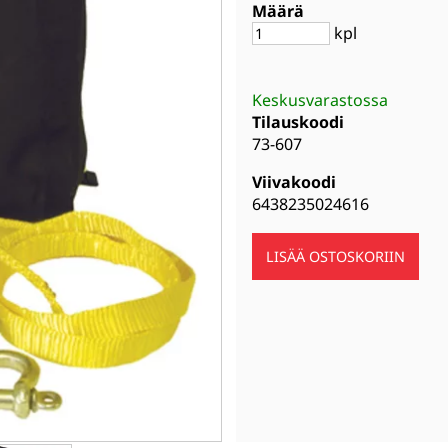
Määrä
kpl
Keskusvarastossa
Tilauskoodi
73-607
Viivakoodi
6438235024616