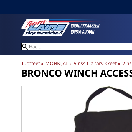
Tuotteet
‪»
MÖNKIJÄT
‪»
Vinssit ja tarvikkeet
‪»
Vins
BRONCO
WINCH ACCES