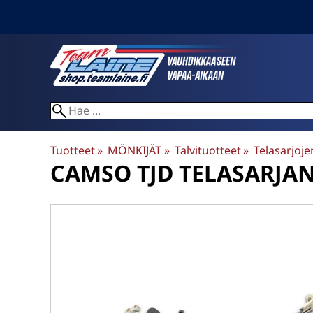
Tuotteet
‪»
MÖNKIJÄT
‪»
Talvituotteet
‪»
Telasarjoje
CAMSO
TJD TELASARJA