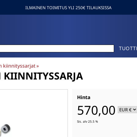
ILMAINEN TOIMITUS YLI 250€ TILAUKSISSA
TUOTT
n kiinnityssarjat
‪»
N KIINNITYSSARJA
Hinta
570,00
Sis. alv 25.5 %