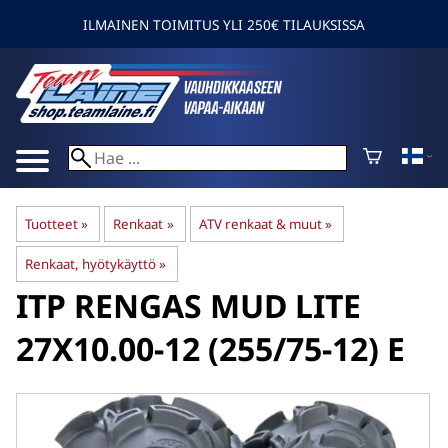
ILMAINEN TOIMITUS YLI 250€ TILAUKSISSA
Tuotteet
‪»
Renkaat
‪»
ATV renkaat & muut
‪»
Renkaat, hyötykäyttö
‪»
ITP
RENGAS MUD LITE
27X10.00-12 (255/75-12) E