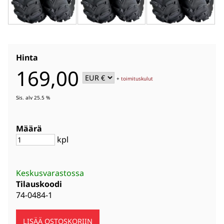
Hinta
169,00
+
toimituskulut
Sis. alv 25.5 %
Määrä
kpl
Keskusvarastossa
Tilauskoodi
74-0484-1