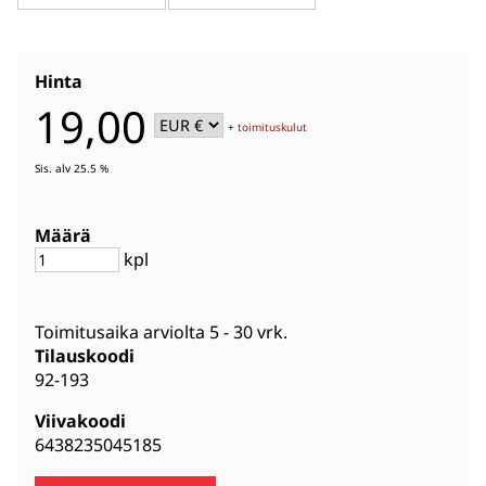
Hinta
19,00
+
toimituskulut
Sis. alv 25.5 %
Määrä
kpl
Toimitusaika arviolta
5 - 30 vrk
.
Tilauskoodi
92-193
Viivakoodi
6438235045185