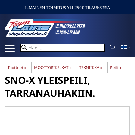
ILMAINEN TOIMITUS YLI 250€ TILAUKSISSA
Tuotteet
‪»
MOOTTORIKELKAT
‪»
TEKNIIKKA
‪»
Peilit
‪»
SNO-X
YLEISPEILI,
TARRANAUHAKIIN.