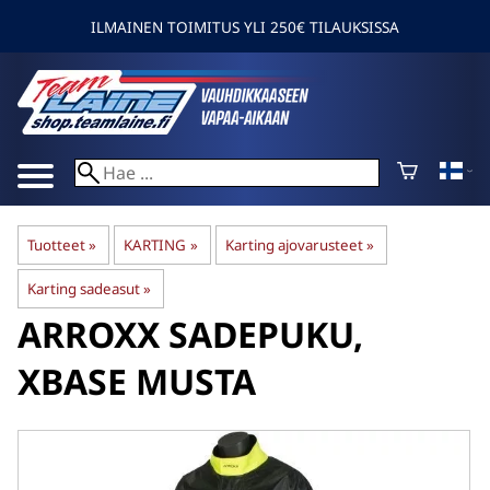
ILMAINEN TOIMITUS YLI 250€ TILAUKSISSA
Tuotteet
‪»
KARTING
‪»
Karting ajovarusteet
‪»
Karting sadeasut
‪»
ARROXX
SADEPUKU,
XBASE MUSTA