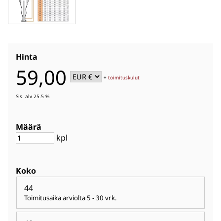
Hinta
59,00
+
toimituskulut
Sis. alv 25.5 %
Määrä
kpl
Koko
44
Toimitusaika arviolta
5 - 30 vrk
.