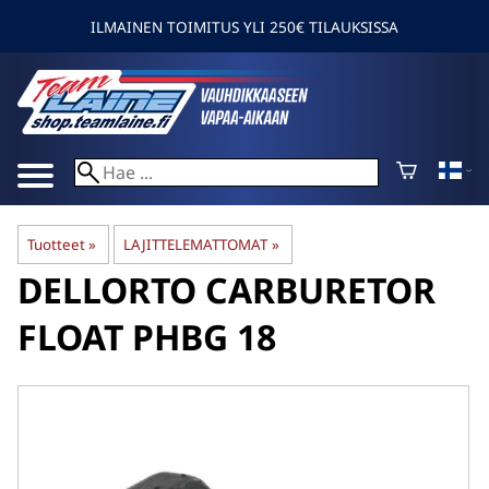
ILMAINEN TOIMITUS YLI 250€ TILAUKSISSA
Tuotteet
‪»
LAJITTELEMATTOMAT
‪»
DELLORTO
CARBURETOR
FLOAT PHBG 18