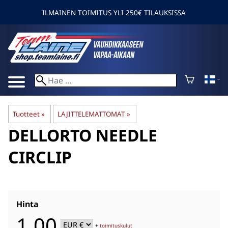
ILMAINEN TOIMITUS YLI 250€ TILAUKSISSA
Tuotteet
‪»
LAJITTELEMATTOMAT
‪»
DELLORTO
NEEDLE
CIRCLIP
Hinta
1,00
+
toimituskulut