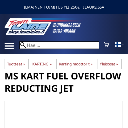
ILMAINEN TOIMITUS YLI 250€ TILAUKSISSA
Tuotteet
‪»
KARTING
‪»
Karting moottorit
‪»
Yleisosat
‪»
MS KART
FUEL OVERFLOW
REDUCTING JET