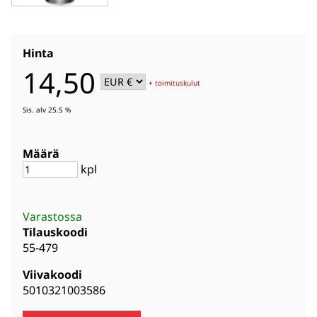
Hinta
14,50
+
toimituskulut
Sis. alv 25.5 %
Määrä
kpl
Varastossa
Tilauskoodi
55-479
Viivakoodi
5010321003586