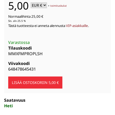
5,00
+
toimituskulut
Normaalihinta 25,00 €
Sis. alv 25.5 %
Tästä tuotteesta ei anneta alennusta
VIP-asiakkaille
.
Varastossa
Tilauskoodi
MMXFMPROPLSH
Viivakoodi
648478645431
Saatavuus
Heti