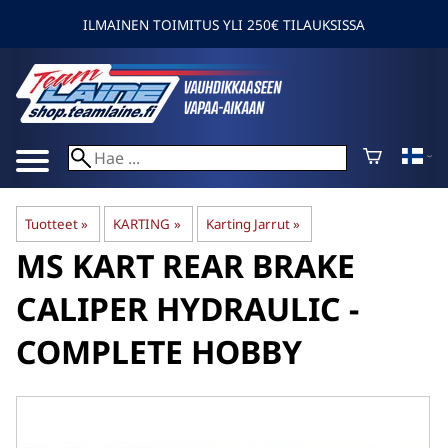
ILMAINEN TOIMITUS YLI 250€ TILAUKSISSA
Tuotteet
‪»
KARTING
‪»
Karting Jarrut
‪»
MS KART
REAR BRAKE
CALIPER HYDRAULIC -
COMPLETE HOBBY