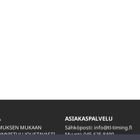
A
ASIAKASPALVELU
IMUKSEN MUKAAN
Sähköposti:
info@tl-timing.fi
NNISTUU JOUSTAVASTI
Myynti: 045 625 8400