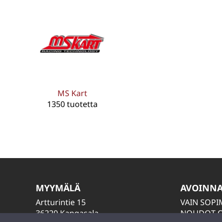
MS Kart
1350 tuotetta
MYYMÄLÄ
AVOINN
Artturintie 15
VAIN SOP
36220 Kangasala
NOUDOT O