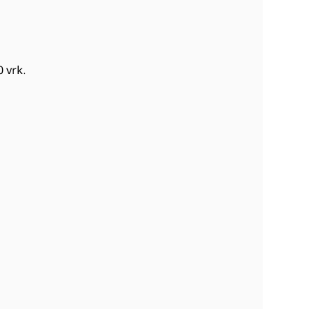
0 vrk
.