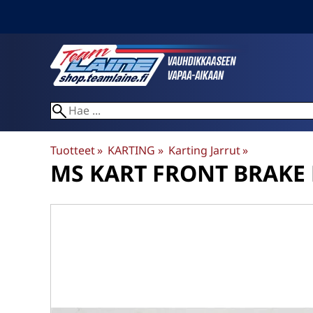
Tuotteet
‪»
KARTING
‪»
Karting Jarrut
‪»
MS KART
FRONT BRAKE 