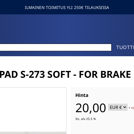
ILMAINEN TOIMITUS YLI 250€ TILAUKSISSA
TUOTT
PAD S-273 SOFT - FOR BRAKE
Hinta
20,00
+
t
Sis. alv 25.5 %