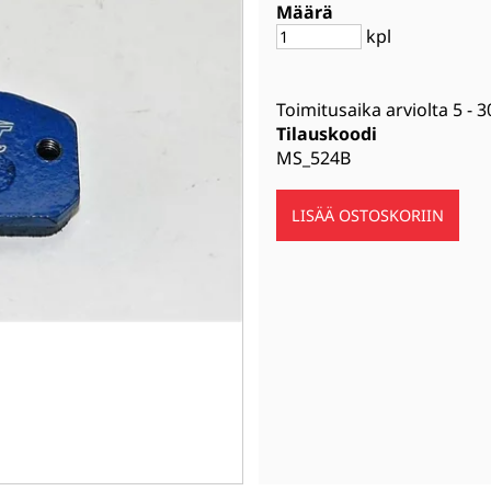
Määrä
kpl
Toimitusaika arviolta
5 - 3
Tilauskoodi
MS_524B