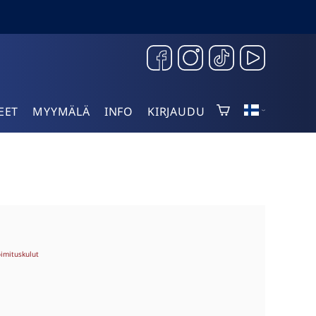
EET
MYYMÄLÄ
INFO
KIRJAUDU
oimituskulut