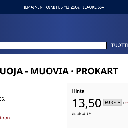
ILMAINEN TOIMITUS YLI 250€ TILAUKSISSA
TUOTT
UOJA - MUOVIA · PROKART
Hinta
13,50
26.
+
t
Sis. alv 25.5 %
stoon