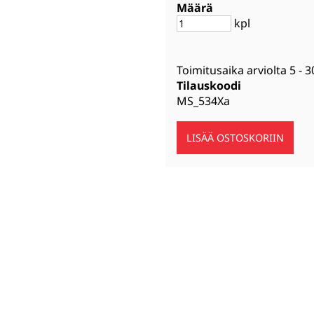
Määrä
kpl
Toimitusaika arviolta
5 - 3
Tilauskoodi
MS_534Xa