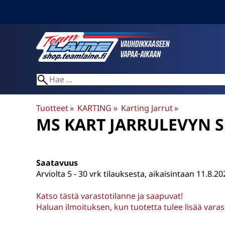
Tuotteet
‪»
KARTING
‪»
Karting Jarrut
‪»
MS KART
JARRULEVYN S
Saatavuus
Arviolta
5 - 30 vrk tilauksesta, aikaisintaan 11.8.20
Katso tästä varastotilanne ja saapuvat!
Haluan ilmoituksen, kun tuotetta tulee lisää vara