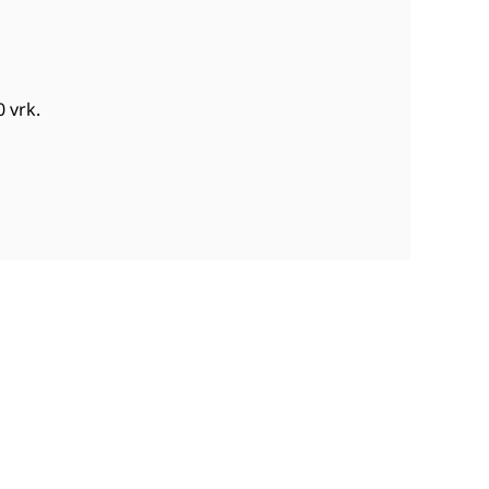
0 vrk
.