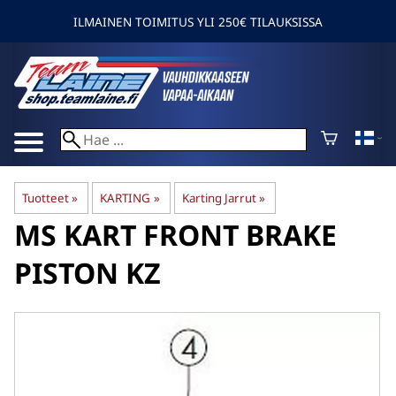
ILMAINEN TOIMITUS YLI 250€ TILAUKSISSA
Tuotteet
‪»
KARTING
‪»
Karting Jarrut
‪»
MS KART
FRONT BRAKE
PISTON KZ