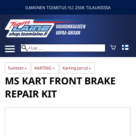
ILMAINEN TOIMITUS YLI 250€ TILAUKSISSA
Tuotteet
‪»
KARTING
‪»
Karting Jarrut
‪»
MS KART
FRONT BRAKE
REPAIR KIT