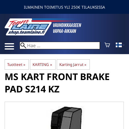
ILMAINEN TOIMITUS YLI 250€ TILAUKSISSA
Tuotteet
‪»
KARTING
‪»
Karting Jarrut
‪»
MS KART
FRONT BRAKE
PAD S214 KZ