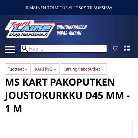
ILMAINEN TOIMITUS YLI 250€ TILAUKSISSA
Tuotteet
‪»
KARTING
‪»
Karting Pakoputket
‪»
MS KART
PAKOPUTKEN
JOUSTOKURKKU D45 MM -
1 M