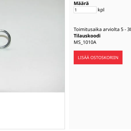
Määrä
kpl
Toimitusaika arviolta
5 - 3
Tilauskoodi
MS_1010A