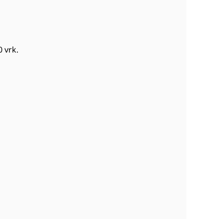
0 vrk
.