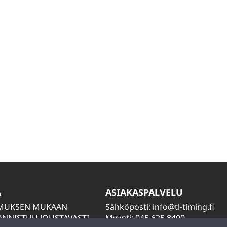
A
ASIAKASPALVELU
IMUKSEN MUKAAN
Sähköposti:
info@tl-timing.fi
NNISTUU JOUSTAVASTI
Myynti: 045 625 8400