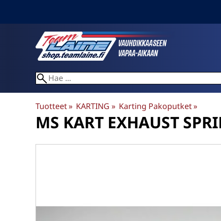
Tuotteet
‪»
KARTING
‪»
Karting Pakoputket
‪»
MS KART
EXHAUST SPRI