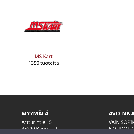
MS Kart
1350 tuotetta
MYYMÄLÄ
AVOINN
Artturintie 15
VAIN SOP
36220 Kangasala
NOUDOT O