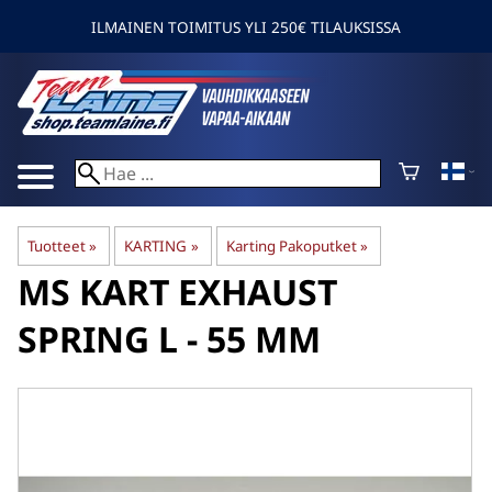
ILMAINEN TOIMITUS YLI 250€ TILAUKSISSA
Tuotteet
‪»
KARTING
‪»
Karting Pakoputket
‪»
MS KART
EXHAUST
SPRING L - 55 MM