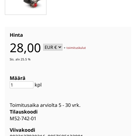
Hinta
28,00
+
toimituskulut
Sis. alv 25.5 %
Määrä
kpl
Toimitusaika arviolta
5 - 30 vrk
.
Tilauskoodi
M52-742-01
Viivakoodi