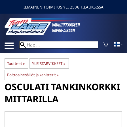
ILMAINEN TOIMITUS YLI 250€ TILAUKSISSA
Tuotteet
‪»
YLEISTARVIKKEET
‪»
Polttoainesäiliöt ja kanisterit
‪»
OSCULATI
TANKINKORKKI
MITTARILLA