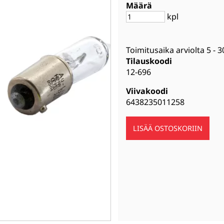
Määrä
kpl
Toimitusaika arviolta
5 - 3
Tilauskoodi
12-696
Viivakoodi
6438235011258