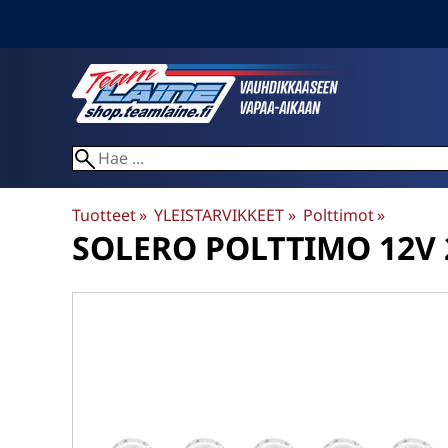
Tuotteet
‪»
YLEISTARVIKKEET
‪»
Polttimot
‪»
SOLERO
POLTTIMO 12V 