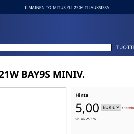
ILMAINEN TOIMITUS YLI 250€ TILAUKSISSA
TUOTT
21W BAY9S MINIV.
Hinta
5,00
+
toimit
Sis. alv 25.5 %