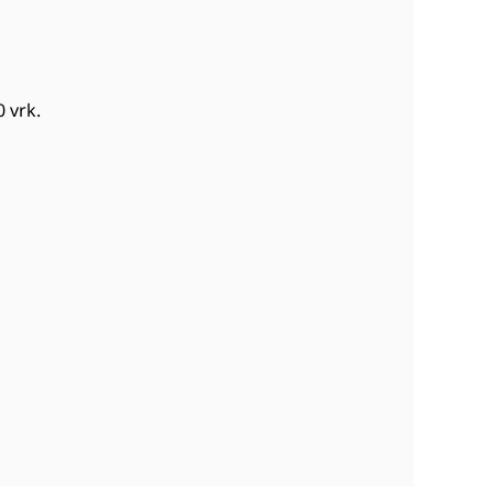
0 vrk
.