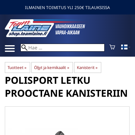
ILMAINEN TOIMITUS YLI 250€ TILAUKSISSA
Tuotteet
‪»
Öljyt ja kemikaalit
‪»
Kanisterit
‪»
POLISPORT
LETKU
PROOCTANE KANISTERIIN