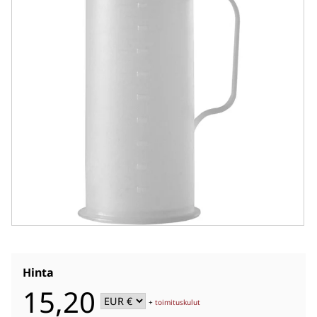
Hinta
15,20
+
toimituskulut