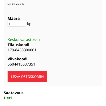
Sis. alv 25.5 %
Määrä
kpl
Keskusvarastossa
Tilauskoodi
179-8453300001
Viivakoodi
5604415037351
Saatavuus
Heti