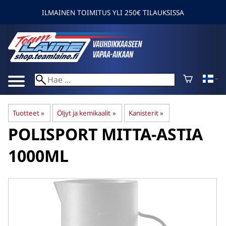
ILMAINEN TOIMITUS YLI 250€ TILAUKSISSA
Tuotteet
‪»
Öljyt ja kemikaalit
‪»
Kanisterit
‪»
POLISPORT
MITTA-ASTIA
1000ML