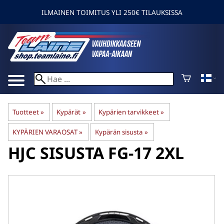
ILMAINEN TOIMITUS YLI 250€ TILAUKSISSA
Tuotteet
‪»
Kypärät
‪»
Kypärien tarvikkeet
‪»
KYPÄRIEN VARAOSAT
‪»
Kypärän sisusta
‪»
HJC
SISUSTA FG-17 2XL