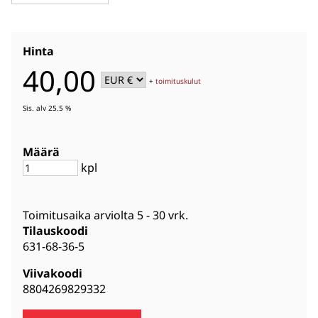
Hinta
40,00
+
toimituskulut
Sis. alv 25.5 %
Määrä
kpl
Toimitusaika arviolta
5 - 30 vrk
.
Tilauskoodi
631-68-36-5
Viivakoodi
8804269829332