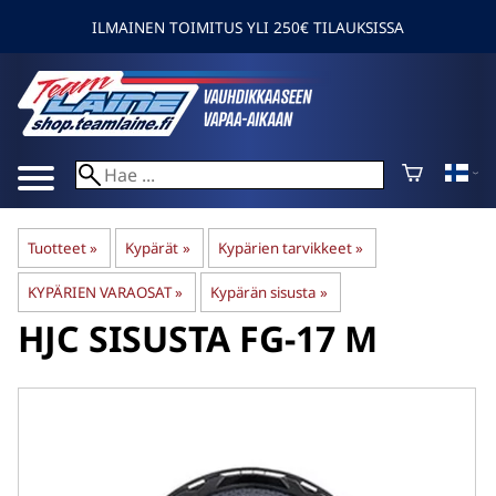
ILMAINEN TOIMITUS YLI 250€ TILAUKSISSA
Tuotteet
‪»
Kypärät
‪»
Kypärien tarvikkeet
‪»
KYPÄRIEN VARAOSAT
‪»
Kypärän sisusta
‪»
HJC
SISUSTA FG-17 M