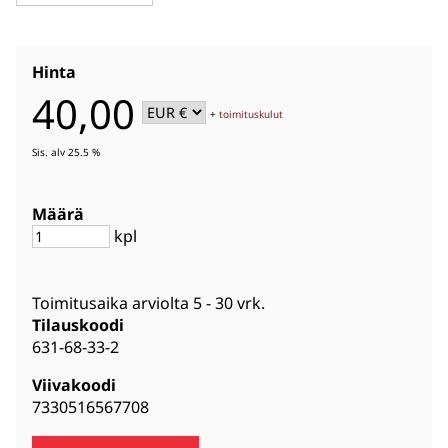
Hinta
40,00
+
toimituskulut
Sis. alv 25.5 %
Määrä
kpl
Toimitusaika arviolta
5 - 30 vrk
.
Tilauskoodi
631-68-33-2
Viivakoodi
7330516567708