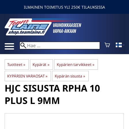
ILMAINEN TOIMITUS YLI 250€ TILAUKSISSA
Tuotteet
‪»
Kypärät
‪»
Kypärien tarvikkeet
‪»
KYPÄRIEN VARAOSAT
‪»
Kypärän sisusta
‪»
HJC
SISUSTA RPHA 10
PLUS L 9MM