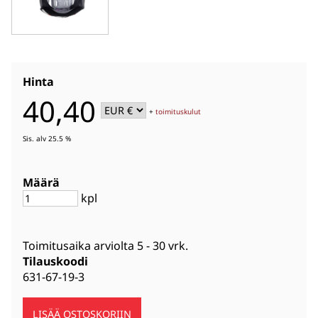
Hinta
40,40
+
toimituskulut
Sis. alv 25.5 %
Määrä
kpl
Toimitusaika arviolta
5 - 30 vrk
.
Tilauskoodi
631-67-19-3