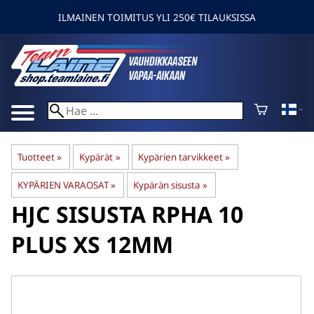
ILMAINEN TOIMITUS YLI 250€ TILAUKSISSA
Tuotteet
‪»
Kypärät
‪»
Kypärien tarvikkeet
‪»
KYPÄRIEN VARAOSAT
‪»
Kypärän sisusta
‪»
HJC
SISUSTA RPHA 10
PLUS XS 12MM