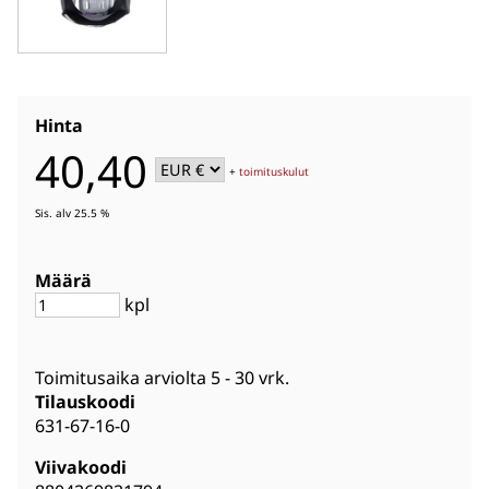
Hinta
40,40
+
toimituskulut
Sis. alv 25.5 %
Määrä
kpl
Toimitusaika arviolta
5 - 30 vrk
.
Tilauskoodi
631-67-16-0
Viivakoodi