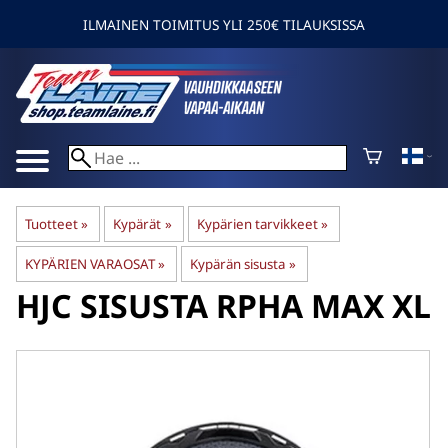
ILMAINEN TOIMITUS YLI 250€ TILAUKSISSA
Tuotteet
‪»
Kypärät
‪»
Kypärien tarvikkeet
‪»
KYPÄRIEN VARAOSAT
‪»
Kypärän sisusta
‪»
HJC
SISUSTA RPHA MAX XL