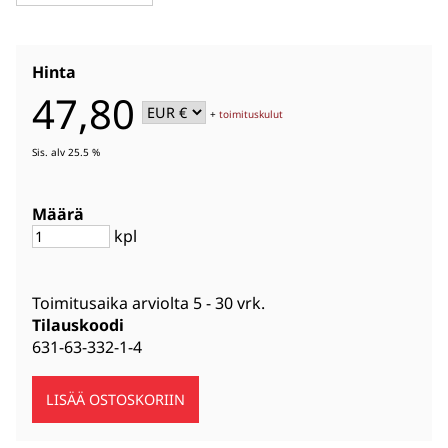
Hinta
47,80
+
toimituskulut
Sis. alv 25.5 %
Määrä
kpl
Toimitusaika arviolta
5 - 30 vrk
.
Tilauskoodi
631-63-332-1-4