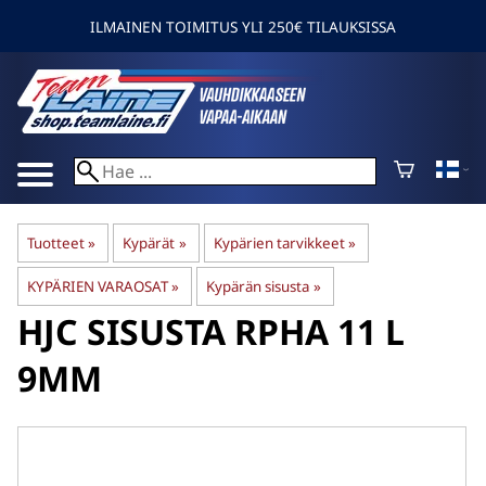
ILMAINEN TOIMITUS YLI 250€ TILAUKSISSA
Tuotteet
‪»
Kypärät
‪»
Kypärien tarvikkeet
‪»
KYPÄRIEN VARAOSAT
‪»
Kypärän sisusta
‪»
HJC
SISUSTA RPHA 11 L
9MM