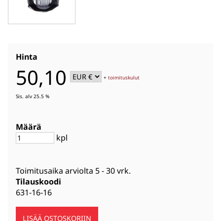
Hinta
50,10
+
toimituskulut
Sis. alv 25.5 %
Määrä
kpl
Toimitusaika arviolta
5 - 30 vrk
.
Tilauskoodi
631-16-16