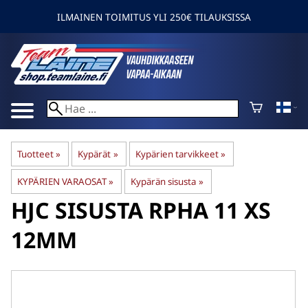
ILMAINEN TOIMITUS YLI 250€ TILAUKSISSA
Tuotteet
‪»
Kypärät
‪»
Kypärien tarvikkeet
‪»
KYPÄRIEN VARAOSAT
‪»
Kypärän sisusta
‪»
HJC
SISUSTA RPHA 11 XS
12MM