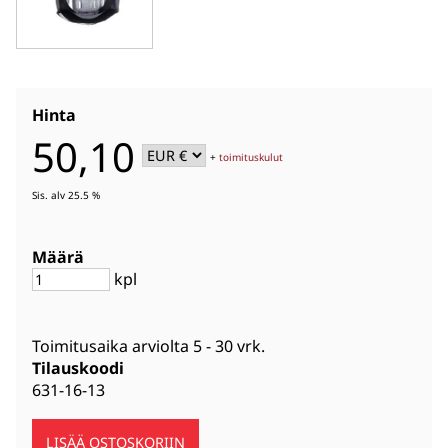
Hinta
50,10
+
toimituskulut
Sis. alv 25.5 %
Määrä
kpl
Toimitusaika arviolta
5 - 30 vrk
.
Tilauskoodi
631-16-13