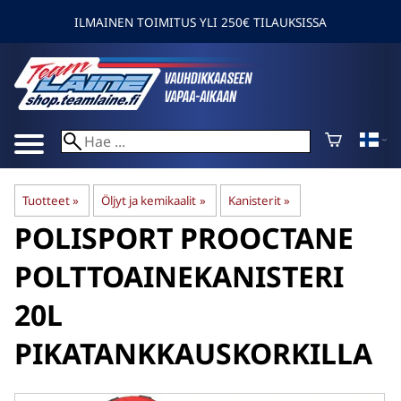
ILMAINEN TOIMITUS YLI 250€ TILAUKSISSA
Tuotteet
‪»
Öljyt ja kemikaalit
‪»
Kanisterit
‪»
POLISPORT
PROOCTANE
POLTTOAINEKANISTERI
20L
PIKATANKKAUSKORKILLA