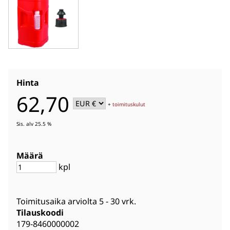
Hinta
62,70
+
toimituskulut
Sis. alv 25.5 %
Määrä
kpl
Toimitusaika arviolta
5 - 30 vrk
.
Tilauskoodi
179-8460000002