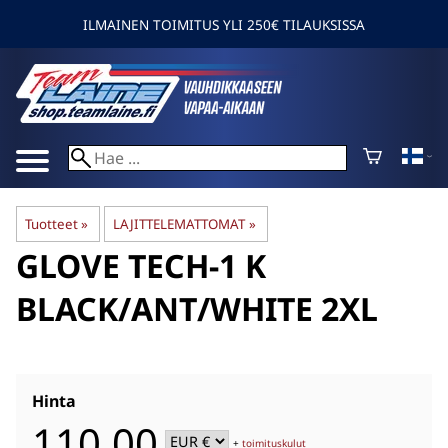
ILMAINEN TOIMITUS YLI 250€ TILAUKSISSA
Tuotteet
‪»
LAJITTELEMATTOMAT
‪»
GLOVE TECH-1 K
BLACK/ANT/WHITE 2XL
Hinta
110,00
+
toimituskulut