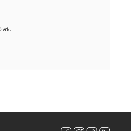
0 vrk
.