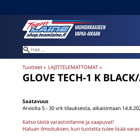
Tuotteet
‪»
LAJITTELEMATTOMAT
‪»
GLOVE TECH-1 K BLACK
Saatavuus
Arviolta
5 - 30 vrk tilauksesta, aikaisintaan 14.8.20
Katso tästä varastotilanne ja saapuvat!
Haluan ilmoituksen, kun tuotetta tulee lisää vara