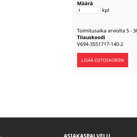
Määrä
kpl
Toimitusaika arviolta
5 - 3
Tilauskoodi
V694-3551717-140-2
A
ASIAKASPALVELU