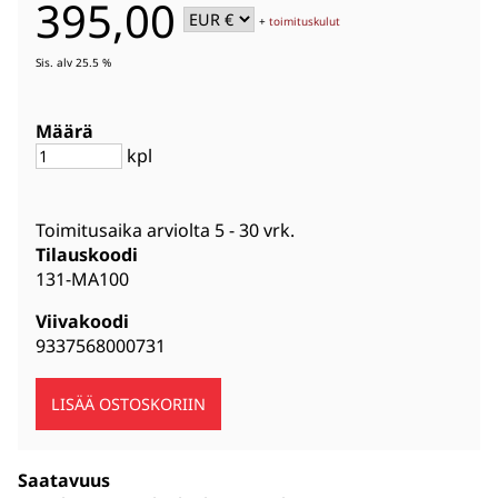
395,00
+
toimituskulut
Sis. alv 25.5 %
Määrä
kpl
Toimitusaika arviolta
5 - 30 vrk
.
Tilauskoodi
131-MA100
Viivakoodi
9337568000731
Saatavuus