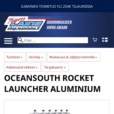
ILMAINEN TOIMITUS YLI 250€ TILAUKSISSA
Tuotteet
‪»
Veneily
‪»
Mukavuus & säilytys kannella
‪»
Kalastustarvikkeet
‪»
Targakaaret
‪»
OCEANSOUTH
ROCKET
LAUNCHER ALUMINIUM