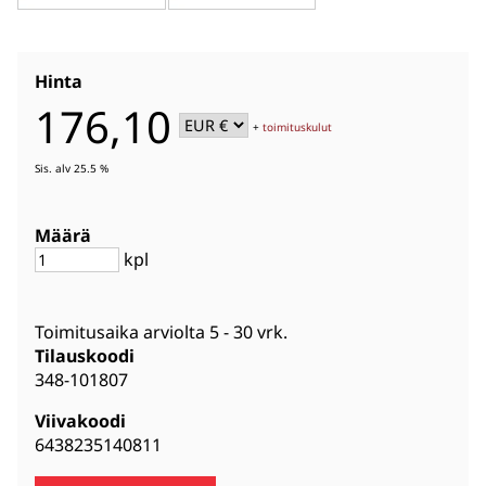
Hinta
176,10
+
toimituskulut
Sis. alv 25.5 %
Määrä
kpl
Toimitusaika arviolta
5 - 30 vrk
.
Tilauskoodi
348-101807
Viivakoodi
6438235140811