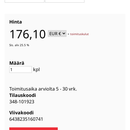
Hinta
176,10
+
toimituskulut
Sis. alv 25.5 %
Määrä
kpl
Toimitusaika arviolta
5 - 30 vrk
.
Tilauskoodi
348-101923
Viivakoodi
6438235160741