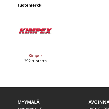
Tuotemerkki
Kimpex
392 tuotetta
MYYMÄLÄ
AVOINN