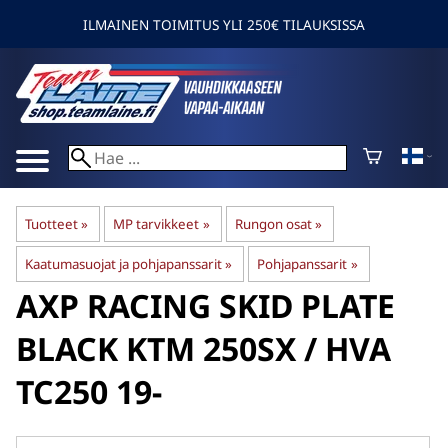
ILMAINEN TOIMITUS YLI 250€ TILAUKSISSA
Tuotteet
‪»
MP tarvikkeet
‪»
Rungon osat
‪»
Kaatumasuojat ja pohjapanssarit
‪»
Pohjapanssarit
‪»
AXP RACING
SKID PLATE
BLACK KTM 250SX / HVA
TC250 19-