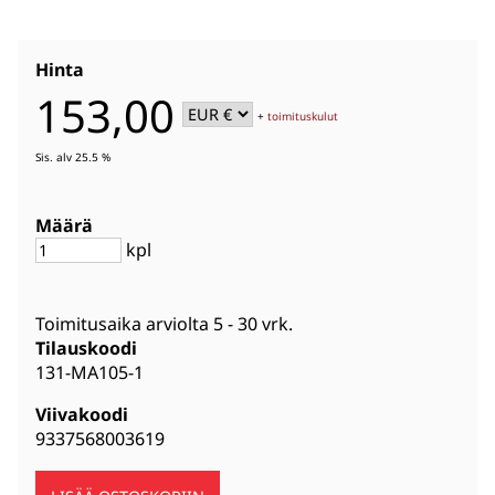
Hinta
153,00
+
toimituskulut
Sis. alv 25.5 %
Määrä
kpl
Toimitusaika arviolta
5 - 30 vrk
.
Tilauskoodi
131-MA105-1
Viivakoodi
9337568003619