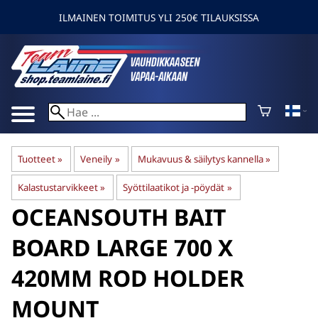
ILMAINEN TOIMITUS YLI 250€ TILAUKSISSA
Tuotteet
‪»
Veneily
‪»
Mukavuus & säilytys kannella
‪»
Kalastustarvikkeet
‪»
Syöttilaatikot ja -pöydät
‪»
OCEANSOUTH
BAIT
BOARD LARGE 700 X
420MM ROD HOLDER
MOUNT