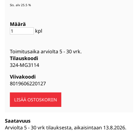
Sis. alv 25.5 %
Määrä
kpl
Toimitusaika arviolta
5 - 30 vrk
.
Tilauskoodi
324-MG3114
Viivakoodi
8019606220127
Saatavuus
Arviolta
5 - 30 vrk tilauksesta, aikaisintaan 13.8.2026.