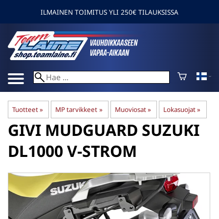
ILMAINEN TOIMITUS YLI 250€ TILAUKSISSA
Tuotteet
‪»
MP tarvikkeet
‪»
Muoviosat
‪»
Lokasuojat
‪»
GIVI
MUDGUARD SUZUKI
DL1000 V-STROM