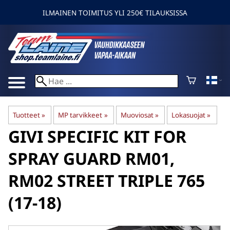
ILMAINEN TOIMITUS YLI 250€ TILAUKSISSA
Tuotteet
‪»
MP tarvikkeet
‪»
Muoviosat
‪»
Lokasuojat
‪»
GIVI
SPECIFIC KIT FOR
SPRAY GUARD RM01,
RM02 STREET TRIPLE 765
(17-18)