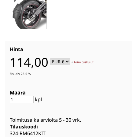
Hinta
114,00
+
toimituskulut
Sis. alv 25.5 %
Määrä
kpl
Toimitusaika arviolta
5 - 30 vrk
.
Tilauskoodi
324-RM6412KIT