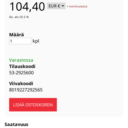
104,40
+
toimituskulut
Sis. alv 25.5 %
Määrä
kpl
Varastossa
Tilauskoodi
53-2925600
Viivakoodi
8019227292565
Saatavuus