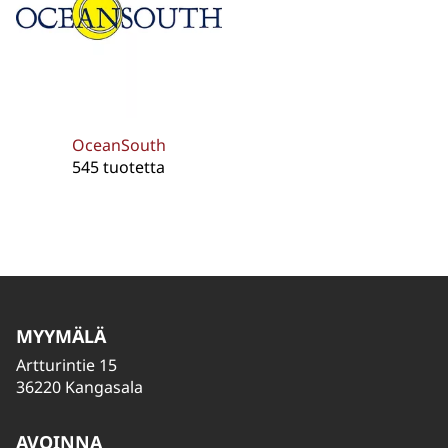
OceanSouth
545 tuotetta
MYYMÄLÄ
Artturintie 15
36220 Kangasala
AVOINNA