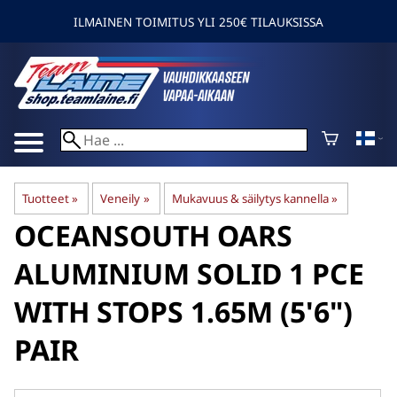
ILMAINEN TOIMITUS YLI 250€ TILAUKSISSA
Tuotteet
‪»
Veneily
‪»
Mukavuus & säilytys kannella
‪»
OCEANSOUTH
OARS
ALUMINIUM SOLID 1 PCE
WITH STOPS 1.65M (5'6")
PAIR