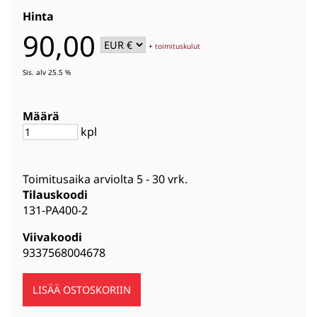
Hinta
90,00
+
toimituskulut
Sis. alv 25.5 %
Määrä
kpl
Toimitusaika arviolta
5 - 30 vrk
.
Tilauskoodi
131-PA400-2
Viivakoodi
9337568004678