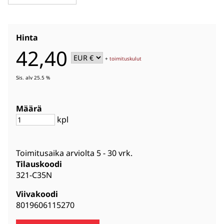
Hinta
42,40
+
toimituskulut
Sis. alv 25.5 %
Määrä
kpl
Toimitusaika arviolta
5 - 30 vrk
.
Tilauskoodi
321-C35N
Viivakoodi
8019606115270