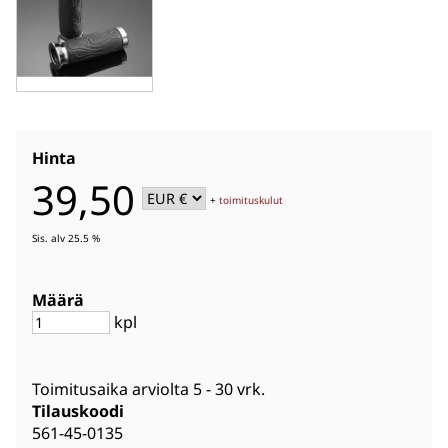
Hinta
39,50
+
toimituskulut
Sis. alv 25.5 %
Määrä
kpl
Toimitusaika arviolta
5 - 30 vrk
.
Tilauskoodi
561-45-0135