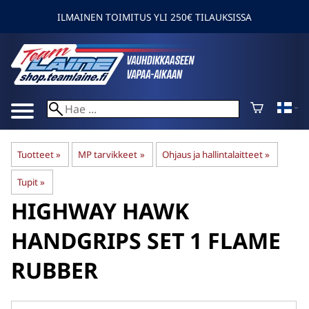
ILMAINEN TOIMITUS YLI 250€ TILAUKSISSA
Tuotteet
‪»
MP tarvikkeet
‪»
Ohjaus ja hallintalaitteet
‪»
Tupit
‪»
HIGHWAY HAWK
HANDGRIPS SET 1 FLAME
RUBBER